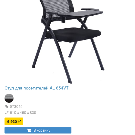
Стул для посетителей AL 854VT
073045
610 х 460 х 830
6 930
В корзину