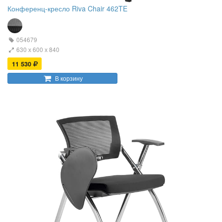
Конференц-кресло Riva Chair 462TE
054679
630 х 600 х 840
11 530
В корзину