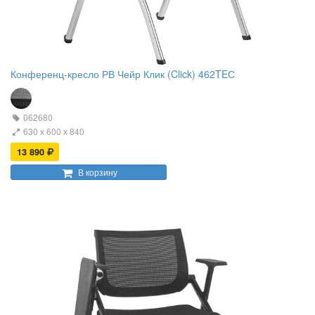
Конференц-кресло РВ Чейр Клик (Click) 462TEС
062680
630 х 600 х 840
13 890
В корзину