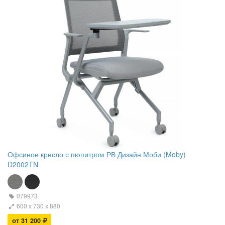
Офсиное кресло с пюпитром РВ Дизайн Моби (Moby)
D2002TN
079973
600 х 730 х 880
от 31 200