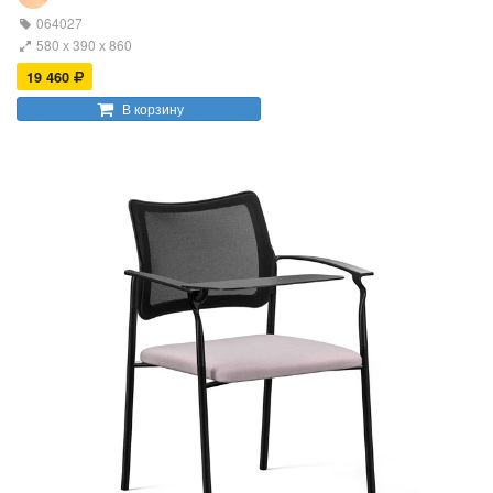
064027
580 х 390 х 860
19 460
В корзину