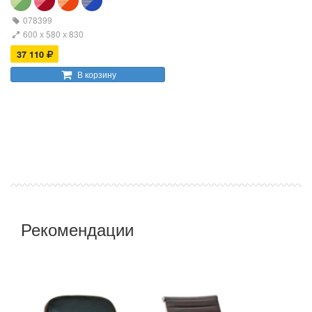
078399
600 х 580 х 830
37 110
В корзину
Рекомендации