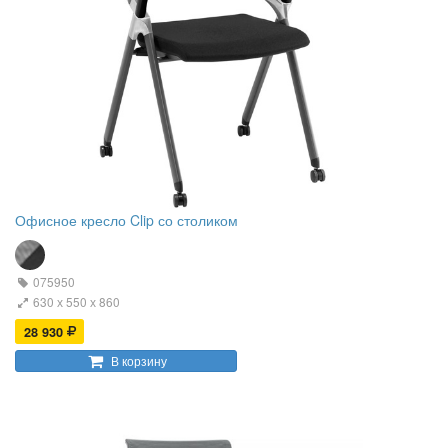
Офисное кресло Clip со столиком
075950
630 х 550 х 860
28 930
В корзину