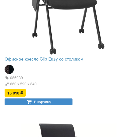
Офисное кресло Clip Easy со столиком
086039
660 х 590 х 840
15 010
В корзину