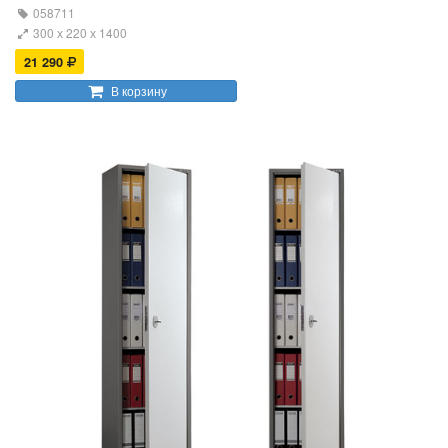
058711
300 х 220 х 1400
21 290
В корзину