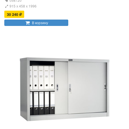
058720
915 х 458 х 1996
30 240
В корзину