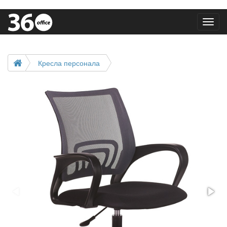
Toggl
navig
Кресла персонала