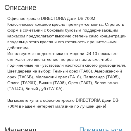
Описание
Офисное кресло DIRECTORIA Дали DB-700М
Классическое кожаное кресло премиум-сегмента. Строгость
форм в сочетании с боковым буковым поддерживающим
каркасом предполагают высокую степень само концентрации
владельца этого кресла и его готовность к решительным
действиям.
Используемые подлокотники от модели DB-13 несколько
смягчают это впечатление, но ровно настолько, чтобы
подчиненные не чувствовали жесткости своего руководителя.
Цвет дерева на выбор: Темный орех (ТА06), Американский
орех (ТА06В), Миланский орех (ТА16), Палисандр (ТА05),
Олива (ТА20D), Вишня (ТА08), Орех (ТА07), Белая эмаль
(ТА14С), Белый дуб (ТА10А).
Вы можете купить офисное кресло DIRECTORIA Дали DB-
700М в нашем интернет магазине по лучшей цене!
Материал
Показать все