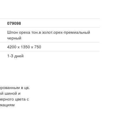
079098
Шпон ореха тон.в золот.орех-премиальный
черный
4200 х 1350 х 750
1-3 дней
рованным в цв.
ой шиной и
ерного цвета с
икациям