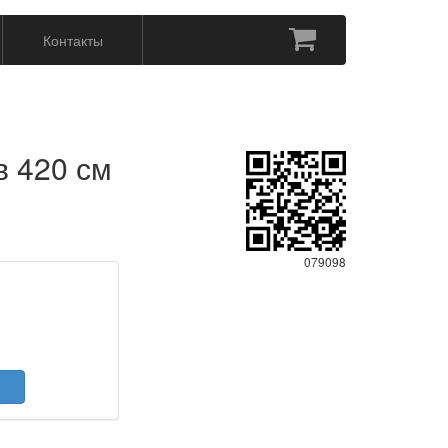
Контакты
в 420 см
079098