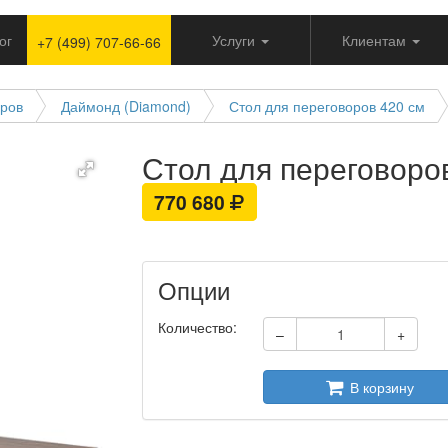
ог
Услуги
Клиентам
+7 (499) 707-66-66
оров
Даймонд (Diamond)
Стол для переговоров 420 см
Стол для переговоро
770 680
Опции
Количество:
–
+
В корзину