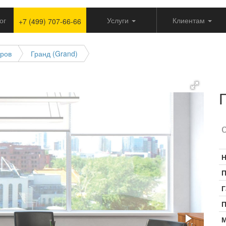
ог
Услуги
Клиентам
+7 (499) 707-66-66
оров
Гранд (Grand)
Н
П
Г
П
М