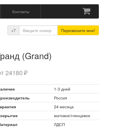
Контакты
+7
Перезвоните мне!
Гранд (Grand)
от 24180
аличие
1-3 дней
роизводитель
Россия
арантия
24 месяца
окрытие
матовое/глянцевое
атериал
ЛДСП