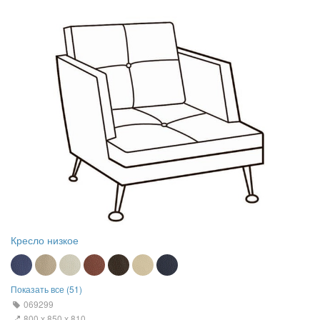
Кресло низкое
Показать все (51)
069299
800 х 850 х 810