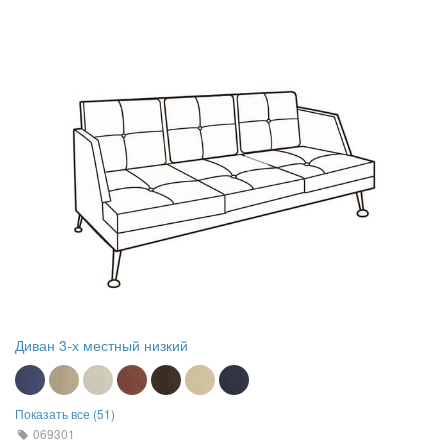
Диван 3-х местный низкий
Показать все (51)
069301